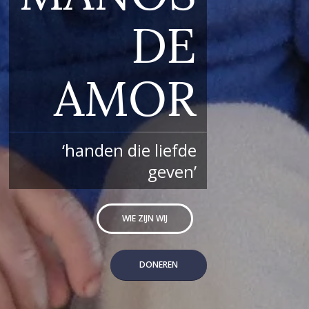
DE
AMOR
‘handen die liefde
geven’
WIE ZIJN WIJ
DONEREN