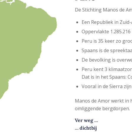
De Stichting Manos de Am
Een Republiek in Zuid
Oppervlakte 1.285.216
Peru is 35 keer zo gr
Spaans is de spreektaa
De bevolking is over
Peru kent 3 klimaatzon
Dat is in het Spaans: C
Vooral in de Sierra zi
Manos de Amor werkt in he
omliggende bergdorpen.
Ver weg …
… dichtbij