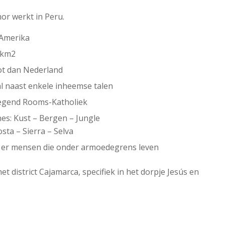
or werkt in Peru.
-Amerika
 km2
oot dan Nederland
l naast enkele inheemse talen
wegend Rooms-Katholiek
es: Kust – Bergen – Jungle
osta – Sierra – Selva
jn er mensen die onder armoedegrens leven
t district Cajamarca, specifiek in het dorpje Jesús en